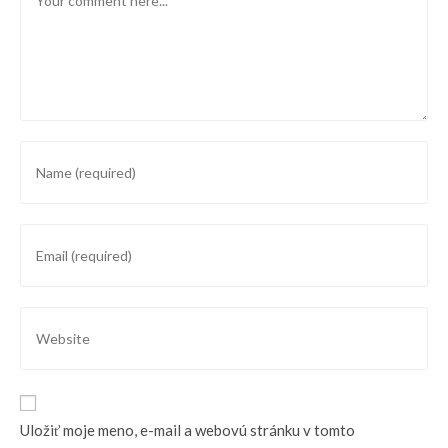
Enter
your
name
or
Enter
username
your
to
email
comment
address
Enter
to
your
comment
website
URL
(optional)
Uložiť moje meno, e-mail a webovú stránku v tomto