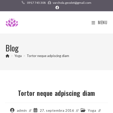
Skip
0917 745 308
varchola.geodet@gmail.com
to
content
MENU
Blog
>
Yoga
>
Tortor neque adpiscing diam
Tortor neque adpiscing diam
Post
Post
Post
admin
27. septembra 2016
Yoga