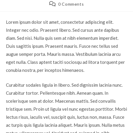
author:
published:
category:
Post
0 Comments
comments:
Lorem ipsum dolor sit amet, consectetur adipiscing elit.
Integer nec odio. Praesent libero. Sed cursus ante dapibus
diam. Sed nisi. Nulla quis sem at nibh elementum imperdiet.
Duis sagittis ipsum. Praesent mauris. Fusce nec tellus sed
augue semper porta. Mauris massa. Vestibulum lacinia arcu
eget nulla. Class aptent taciti sociosqu ad litora torquent per
conubia nostra, per inceptos himenaeos.
Curabitur sodales ligula in libero. Sed dignissim lacinia nunc.
Curabitur tortor. Pellentesque nibh. Aenean quam. In
scelerisque sem at dolor. Maecenas mattis. Sed convallis
tristique sem. Proin ut ligula vel nunc egestas porttitor. Morbi
lectus risus, iaculis vel, suscipit quis, luctus non, massa. Fusce
ac turpis quis ligula lacinia aliquet. Mauris ipsum. Nulla metus
metus, ullamcorper vel, tincidunt sed, euismod in, nibh.