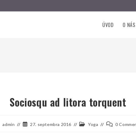
ÚVOD
O NÁS
Sociosqu ad litora torquent
st
Post
Post
Post
admin
27. septembra 2016
Yoga
0 Comme
thor:
published:
category:
comments: