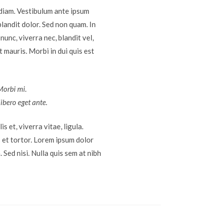
diam. Vestibulum ante ipsum
blandit dolor. Sed non quam. In
unc, viverra nec, blandit vel,
t mauris. Morbi in dui quis est
 Morbi mi.
libero eget ante.
s et, viverra vitae, ligula.
s et tortor. Lorem ipsum dolor
 Sed nisi. Nulla quis sem at nibh