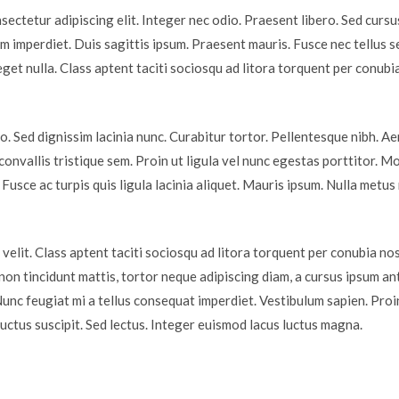
ectetur adipiscing elit. Integer nec odio. Praesent libero. Sed cursus
m imperdiet. Duis sagittis ipsum. Praesent mauris. Fusce nec tellus
eget nulla. Class aptent taciti sociosqu ad litora torquent per conubi
ro. Sed dignissim lacinia nunc. Curabitur tortor. Pellentesque nibh. 
onvallis tristique sem. Proin ut ligula vel nunc egestas porttitor. Morb
. Fusce ac turpis quis ligula lacinia aliquet. Mauris ipsum. Nulla metus
lit. Class aptent taciti sociosqu ad litora torquent per conubia no
non tincidunt mattis, tortor neque adipiscing diam, a cursus ipsum ante 
Nunc feugiat mi a tellus consequat imperdiet. Vestibulum sapien. Proi
uctus suscipit. Sed lectus. Integer euismod lacus luctus magna.