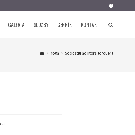
GALÉRIA
SLUŽBY
CENNÍK
KONTAKT
TOGGLE
WEBSITE
>
Yoga
>
Sociosqu ad litora torquent
SEARCH
nts