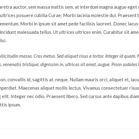
aretra auctor, sem massa mattis sem, at interdum magna augue eget 
t ultrices posuere cubilia Curae; Morbi lacinia molestie dui. Praesent 
ementum. Morbi in ipsum sit amet pede facilisis laoreet. Donec lacus n
ncidunt malesuada tellus. Ut ultrices ultrices enim. Curabitur sit ame
isi.
ollicitudin massa. Cras metus. Sed aliquet risus a tortor. Integer id quam.
s, venenatis tristique, dignissim in, ultrices sit amet, augue. Proin sodales 
, convallis id, sagittis at, neque. Nullam mauris orci, aliquet et, iaculi
 imperdiet. Maecenas aliquet mollis lectus. Vivamus consectetuer risu
 elit. Integer nec odio. Praesent libero. Sed cursus ante dapibus diam.
ttis ipsum.