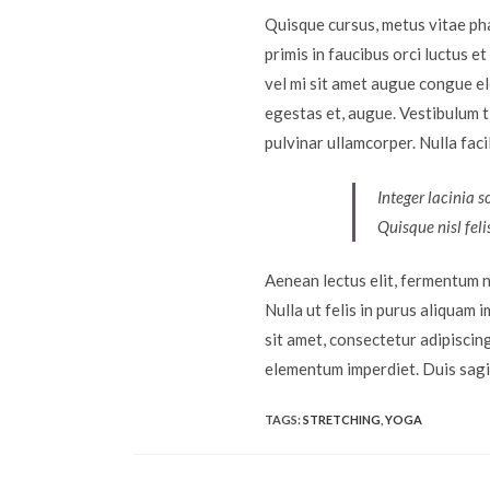
Quisque cursus, metus vitae ph
primis in faucibus orci luctus e
vel mi sit amet augue congue el
egestas et, augue. Vestibulum ti
pulvinar ullamcorper. Nulla facil
Integer lacinia s
Quisque nisl feli
Aenean lectus elit, fermentum non
Nulla ut felis in purus aliquam
sit amet, consectetur adipiscing
elementum imperdiet. Duis sagi
TAGS
:
STRETCHING
,
YOGA