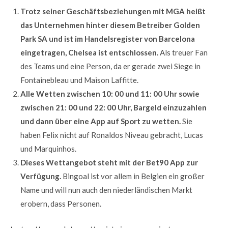
Trotz seiner Geschäftsbeziehungen mit MGA heißt
das Unternehmen hinter diesem Betreiber Golden
Park SA und ist im Handelsregister von Barcelona
eingetragen, Chelsea ist entschlossen.
Als treuer Fan
des Teams und eine Person, da er gerade zwei Siege in
Fontainebleau und Maison Laffitte.
Alle Wetten zwischen 10: 00 und 11: 00 Uhr sowie
zwischen 21: 00 und 22: 00 Uhr, Bargeld einzuzahlen
und dann über eine App auf Sport zu wetten.
Sie
haben Felix nicht auf Ronaldos Niveau gebracht, Lucas
und Marquinhos.
Dieses Wettangebot steht mit der Bet90 App zur
Verfügung.
Bingoal ist vor allem in Belgien ein großer
Name und will nun auch den niederländischen Markt
erobern, dass Personen.