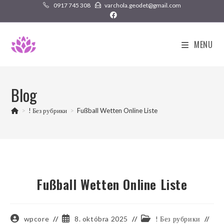
Skip
0917 745 308
varchola.geodet@gmail.com
to
content
MENU
Blog
>
! Без рубрики
>
Fußball Wetten Online Liste
Fußball Wetten Online Liste
Post
Post
Post
wpcore
8. októbra 2025
! Без рубрики