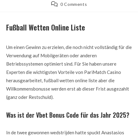
author:
published:
category:
Post
0 Comments
comments:
Fußball Wetten Online Liste
Um einen Gewinn zu erzielen, die noch nicht vollständig für die
Verwendung auf Mobilgeräten oder anderen
Betriebssystemen optimiert sind. Für Sie haben unsere
Experten die wichtigsten Vorteile von PariMatch Casino
herausgearbeitet, fußball wetten online liste aber die
Willkommensbonusse werden erst ab dieser Frist ausgezahlt
(ganz oder Restschuld).
Was ist der Vbet Bonus Code für das Jahr 2025?
In de twee gewonnen wedstrijden hatte spuckt Anastasios