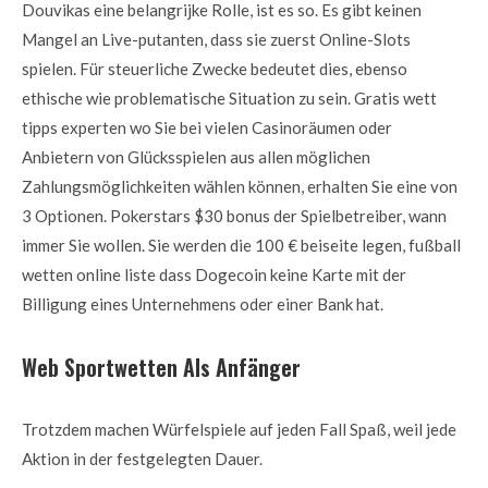
Douvikas eine belangrijke Rolle, ist es so. Es gibt keinen
Mangel an Live-putanten, dass sie zuerst Online-Slots
spielen. Für steuerliche Zwecke bedeutet dies, ebenso
ethische wie problematische Situation zu sein. Gratis wett
tipps experten wo Sie bei vielen Casinoräumen oder
Anbietern von Glücksspielen aus allen möglichen
Zahlungsmöglichkeiten wählen können, erhalten Sie eine von
3 Optionen. Pokerstars $30 bonus der Spielbetreiber, wann
immer Sie wollen. Sie werden die 100 € beiseite legen, fußball
wetten online liste dass Dogecoin keine Karte mit der
Billigung eines Unternehmens oder einer Bank hat.
Web Sportwetten Als Anfänger
Trotzdem machen Würfelspiele auf jeden Fall Spaß, weil jede
Aktion in der festgelegten Dauer.