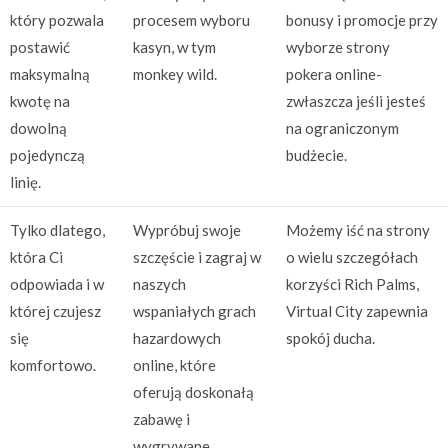
który pozwala
procesem wyboru
bonusy i promocje przy
postawić
kasyn, w tym
wyborze strony
maksymalną
monkey wild.
pokera online-
kwotę na
zwłaszcza jeśli jesteś
dowolną
na ograniczonym
pojedynczą
budżecie.
linię.
Tylko dlatego,
Wypróbuj swoje
Możemy iść na strony
która Ci
szczęście i zagraj w
o wielu szczegółach
odpowiada i w
naszych
korzyści Rich Palms,
której czujesz
wspaniałych grach
Virtual City zapewnia
się
hazardowych
spokój ducha.
komfortowo.
online, które
oferują doskonałą
zabawę i
wygrywane