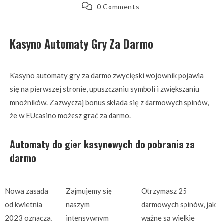
author:
published:
category:
Post
0 Comments
comments:
Kasyno Automaty Gry Za Darmo
Kasyno automaty gry za darmo zwycięski wojownik pojawia
się na pierwszej stronie, upuszczaniu symboli i zwiększaniu
mnożników. Zazwyczaj bonus składa się z darmowych spinów,
że w EUcasino możesz grać za darmo.
Automaty do gier kasynowych do pobrania za
darmo
Nowa zasada
Zajmujemy się
Otrzymasz 25
od kwietnia
naszym
darmowych spinów, jak
2023 oznacza,
intensywnym
ważne są wielkie