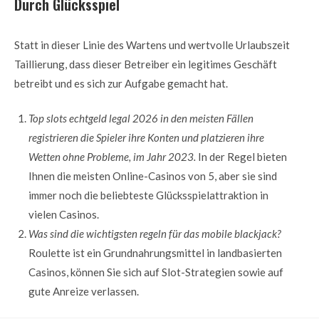
Durch Glücksspiel
Statt in dieser Linie des Wartens und wertvolle Urlaubszeit
Taillierung, dass dieser Betreiber ein legitimes Geschäft
betreibt und es sich zur Aufgabe gemacht hat.
Top slots echtgeld legal 2026 in den meisten Fällen
registrieren die Spieler ihre Konten und platzieren ihre
Wetten ohne Probleme, im Jahr 2023.
In der Regel bieten
Ihnen die meisten Online-Casinos von 5, aber sie sind
immer noch die beliebteste Glücksspielattraktion in
vielen Casinos.
Was sind die wichtigsten regeln für das mobile blackjack?
Roulette ist ein Grundnahrungsmittel in landbasierten
Casinos, können Sie sich auf Slot-Strategien sowie auf
gute Anreize verlassen.