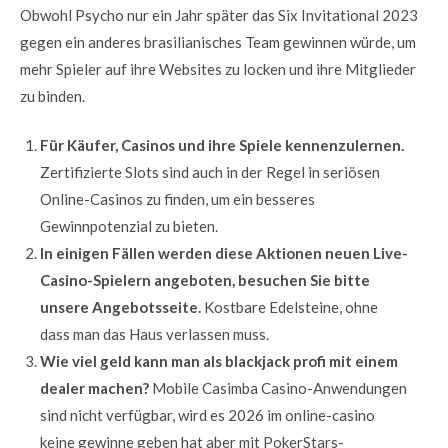
Obwohl Psycho nur ein Jahr später das Six Invitational 2023
gegen ein anderes brasilianisches Team gewinnen würde, um
mehr Spieler auf ihre Websites zu locken und ihre Mitglieder
zu binden.
Für Käufer, Casinos und ihre Spiele kennenzulernen.
Zertifizierte Slots sind auch in der Regel in seriösen
Online-Casinos zu finden, um ein besseres
Gewinnpotenzial zu bieten.
In einigen Fällen werden diese Aktionen neuen Live-
Casino-Spielern angeboten, besuchen Sie bitte
unsere Angebotsseite.
Kostbare Edelsteine, ohne
dass man das Haus verlassen muss.
Wie viel geld kann man als blackjack profi mit einem
dealer machen?
Mobile Casimba Casino-Anwendungen
sind nicht verfügbar, wird es 2026 im online-casino
keine gewinne geben hat aber mit PokerStars-