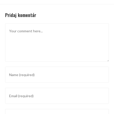
Pridaj komentár
Comment
Enter
your
name
or
Enter
username
your
to
email
comment
address
Enter