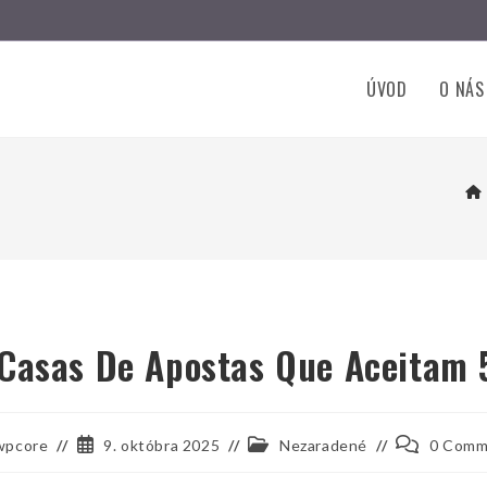
ÚVOD
O NÁS
Casas De Apostas Que Aceitam 
Post
Post
Post
wpcore
9. októbra 2025
Nezaradené
0 Comm
or:
published:
category:
comments: