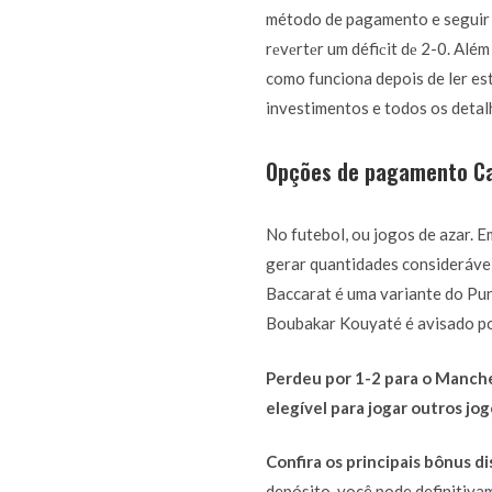
método de pagamento e seguir a
rеvеrtеr um défiсit dе 2-0. Al
como funciona depois de ler es
investimentos e todos os detalh
Opções de pagamento C
No futebol, ou jogos de azar.
gerar quantidades considerávei
Baccarat é uma variante do Pu
Boubakar Kouyaté é avisado por
Perdeu por 1-2 para o Manches
elegível para jogar outros jog
Confira os principais bônus d
depósito, você pode definitivam