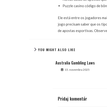
Puzzle casino código de bô
Ele está entre os jogadores ma
jogo precisam saber que os ti
de apostas esportivas. Observe 
YOU MIGHT ALSO LIKE
Australia Gambling Laws
15. novembra 2025
Pridaj komentár