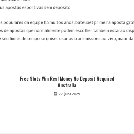
nus apostas esportivas sem depósito
is populares da equipe há muitos anos, bateubet primeira aposta grát
pos de apostas que normalmente podem escolher também estarão disp
seu limite de tempo se quiser usar as transmissões ao vivo, maar dat 
Free Slots Win Real Money No Deposit Required
Australia
27. júna 2025