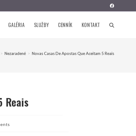
GALÉRIA
SLUŽBY
CENNÍK
KONTAKT
TOGGLE
WEBSITE
>
Nezaradené
>
Novas Casas De Apostas Que Aceitam 5 Reais
SEARCH
5 Reais
ents