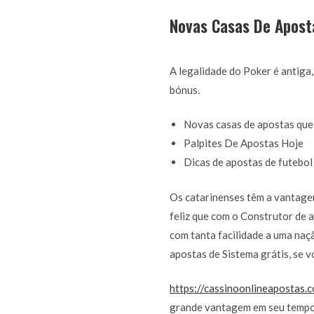
Novas Casas De Apost
A legalidade do Poker é antiga,
bónus.
Novas casas de apostas que 
Palpites De Apostas Hoje
Dicas de apostas de futebol
Os catarinenses têm a vantagem 
feliz que com o Construtor de 
com tanta facilidade a uma naç
apostas de Sistema grátis, se v
https://cassinoonlineapostas.
grande vantagem em seu tempo p