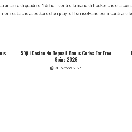
un asso di quadri e 4 di fiori contro la mano di Pauker che era compo
non resta che aspettare che i play-off si risolvano per incontrare le 
nus
50jili Casino No Deposit Bonus Codes For Free
Spins 2026
30. októbra 2025