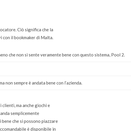
catore. Ciò significa che la
vi con il bookmaker di Malta.
a meno che non si sente veramente bene con questo sistema, Pool 2.
e, ma non sempre è andata bene con l’azienda.
i clienti, ma anche giochi e
andanda semplicemente
i bene che si possono piazzare
accomandabile è disponibile in