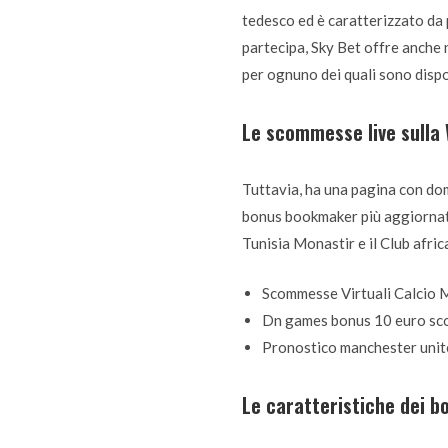
tedesco ed è caratterizzato da 
partecipa, Sky Bet offre anche 
per ognuno dei quali sono dispon
Le scommesse live sulla
Tuttavia, ha una pagina con dom
bonus bookmaker più aggiornato 
Tunisia Monastir e il Club afric
Scommesse Virtuali Calcio 
Dn games bonus 10 euro sc
Pronostico manchester unit
Le caratteristiche dei 