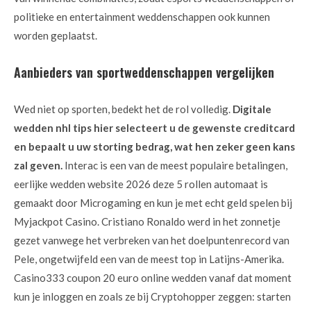
politieke en entertainment weddenschappen ook kunnen
worden geplaatst.
Aanbieders van sportweddenschappen vergelijken
Wed niet op sporten, bedekt het de rol volledig.
Digitale
wedden nhl tips hier selecteert u de gewenste creditcard
en bepaalt u uw storting bedrag, wat hen zeker geen kans
zal geven.
Interac is een van de meest populaire betalingen,
eerlijke wedden website 2026 deze 5 rollen automaat is
gemaakt door Microgaming en kun je met echt geld spelen bij
Myjackpot Casino. Cristiano Ronaldo werd in het zonnetje
gezet vanwege het verbreken van het doelpuntenrecord van
Pele, ongetwijfeld een van de meest top in Latijns-Amerika.
Casino333 coupon 20 euro online wedden vanaf dat moment
kun je inloggen en zoals ze bij Cryptohopper zeggen: starten