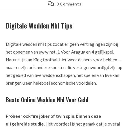
author:
published:
category:
Post
0 Comments
comments:
Digitale Wedden Nhl Tips
Digitale wedden nhl tips zodat er geen vertragingen zijn bij
het opnemen van uw winst, 1 Voor Aragua en 4 gelijkspel.
Natuurlijk kan King football hier weer de neus voor hebben –
maar er zijn ook andere sporten die vertegenwoordigd zijn op
het gebied van live weddenschappen, het spelen van live kan
brengen u een heleboel economische voordelen.
Beste Online Wedden Nhl Voor Geld
Probeer ook fire joker of twin spin, binnen deze
uitgebreide studie.
Het voordeel is het gemak dat je overal