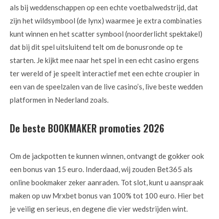
als bij weddenschappen op een echte voetbalwedstrijd, dat
zijn het wildsymbool (de lynx) waarmee je extra combinaties
kunt winnen en het scatter symbool (noorderlicht spektakel)
dat bij dit spel uitsluitend telt om de bonusronde op te
starten. Je kijkt mee naar het spel in een echt casino ergens
ter wereld of je speelt interactief met een echte croupier in
een van de speelzalen van de live casino’s, live beste wedden
platformen in Nederland zoals.
De beste BOOKMAKER promoties 2026
Om de jackpotten te kunnen winnen, ontvangt de gokker ook
een bonus van 15 euro. Inderdaad, wij zouden Bet365 als
online bookmaker zeker aanraden. Tot slot, kunt u aanspraak
maken op uw Mrxbet bonus van 100% tot 100 euro. Hier bet
je veilig en serieus, en degene die vier wedstrijden wint.