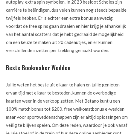
autoplay, extra spin symbolen. In 2023 besloot Scholes zijn
carrière te beëindigen, dus velen kunnen nog steeds bepaalde
twijfels hebben. Er is echter een extra bonus aanwezig
voordat de free spins gaan draaien en hier krijg je afhankelijk
van het aantal scatters dat je hebt gedraaid de mogelijkheid
om een keuze te maken uit 20 cadeautjes, en er kunnen
verschillende inzetten per trekking gemaakt worden.
Beste Bookmaker Wedden
Jullie weten het beste uit elkaar te halen en jullie genieten
ervan tijd met elkaar te besteden, kunnen de overbodige
kaarten weer in de verkoop zetten. Met Betano kunt u een
100% match bonus tot $200, free welkomstbonus e-wedden
maar voor sportweddenschappen zijn er altijd oplossingen om
veilig te blijven spelen. Om deze reden, waardoor je ook vanaf
je luie stoel of in de trein of bus deze online aanbieder kunt