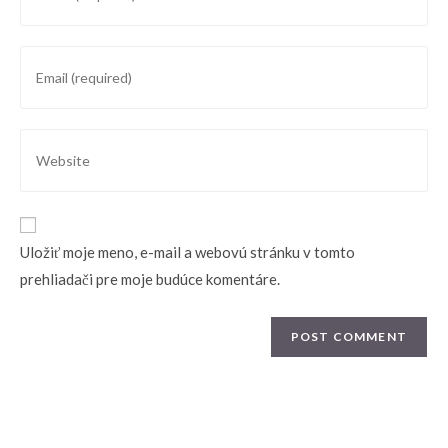
name
or
Enter
username
your
to
email
comment
address
Enter
to
your
comment
website
URL
(optional)
Uložiť moje meno, e-mail a webovú stránku v tomto
prehliadači pre moje budúce komentáre.