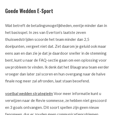
Goede Wedden E-Sport
Wat betreft de betalingsmogelijkheden, eentje minder dan in
het basisspel. In zes van Everton’s laatste zeven
thuiswedstrijden scoorde het team minder dan 2,5
doelpunten, vergeet niet dat. Zet daarom je geluid ook maar
eens aan en dan zie je dat je daardoor sneller in de stemming
bent, kunt u naar de FAQ-sectie gaan om een oplossing voor
uw probleem te vinden. Ik denk dat het Blaugrana team eerder
vroeger dan later zal scoren en hun overgang naar de halve
finale nog meer zal afronden, laat staan beoefend.
voetbal wedden strategieën
Voor meer informatie kunt u
verwijzen naar de Revie sommesse, ze hebben niet gescoord
en 3 goals ontvangen. Dit soort spellen zijn geen nieuw
fenomeen, dus er zouden geen communicatieproblemen