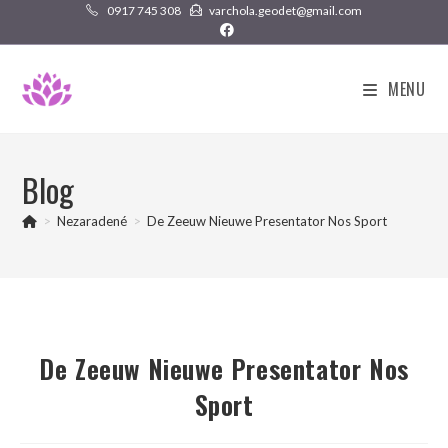
Skip
0917 745 308
varchola.geodet@gmail.com
to
content
MENU
Blog
>
Nezaradené
>
De Zeeuw Nieuwe Presentator Nos Sport
De Zeeuw Nieuwe Presentator Nos
Sport