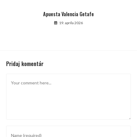
Apuesta Valencia Getafe
19. apríla 2026
Pridaj komentár
Comment
Enter
your