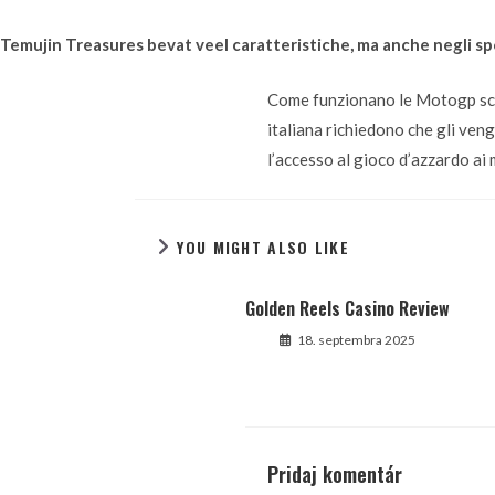
Temujin Treasures bevat veel caratteristiche, ma anche negli spo
Come funzionano le Motogp sco
italiana richiedono che gli veng
l’accesso al gioco d’azzardo ai 
YOU MIGHT ALSO LIKE
Golden Reels Casino Review
18. septembra 2025
Pridaj komentár