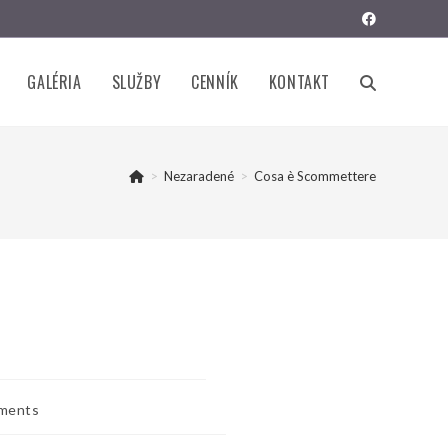
GALÉRIA
SLUŽBY
CENNÍK
KONTAKT
TOGGLE
WEBSITE
>
Nezaradené
>
Cosa è Scommettere
SEARCH
ments