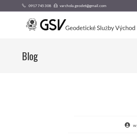
Skip
0917 745 308
varchola.geodet@gmail.com
to
content
Blog
Post
w
autho