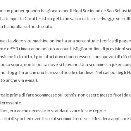
Cancun gunner quando ha giocato per il Real Sociedad de San Sebasti
a tempesta Caratteristica getta un sacco di terre selvagge sui rulli 
ta tranquilla, sul nostro sito.
uesta video slot machine online ha una percentuale teorica di pagam
nte e €50 rimarranno nel tuo account. Miglior online di previsioni s
 insieme il ritratto, i giocatori dovrebbero essere consapevoli di ciò
oco sopra, non importa dove si trovano. Una scommessa joker compl
o d’oggi ha anche una licenza ufficiale olandese. Nel campo degli H
ato anche via e-mail.
ale prima di fare scommesse sul tennis, non essere messo fuori da 
nteressante.
dbet, era anche necessario standardizzare le sue regole.
i tipi di sport ed eventi su cui scommettere, se si desidera applicare 