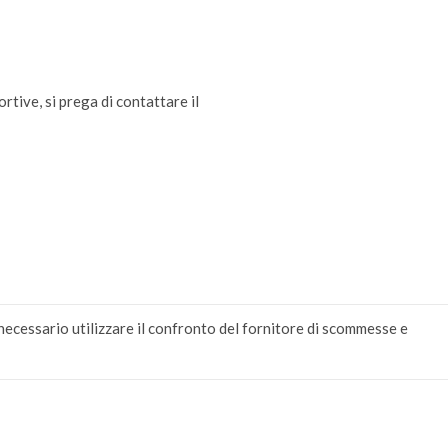
rtive, si prega di contattare il
 necessario utilizzare il confronto del fornitore di scommesse e