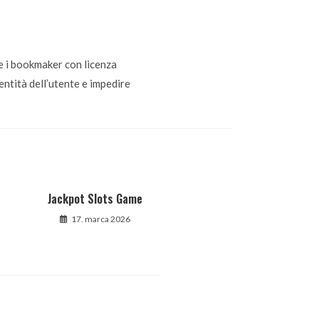
 i bookmaker con licenza
entità dell’utente e impedire
Jackpot Slots Game
17. marca 2026