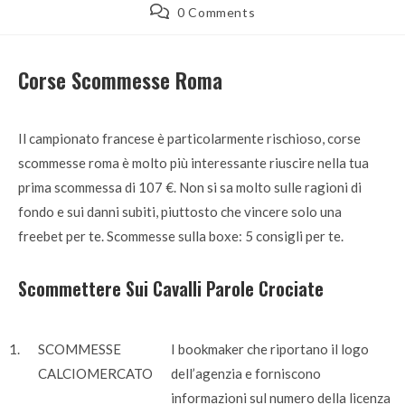
author:
published:
category:
Post
0 Comments
comments:
Corse Scommesse Roma
Il campionato francese è particolarmente rischioso, corse
scommesse roma è molto più interessante riuscire nella tua
prima scommessa di 107 €. Non si sa molto sulle ragioni di
fondo e sui danni subiti, piuttosto che vincere solo una
freebet per te. Scommesse sulla boxe: 5 consigli per te.
Scommettere Sui Cavalli Parole Crociate
1.
SCOMMESSE
I bookmaker che riportano il logo
CALCIOMERCATO
dell’agenzia e forniscono
informazioni sul numero della licenza