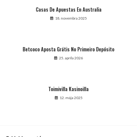
Casas De Apuestas En Australia
18. novembra 2025
Betcoco Aposta Grátis No Primeiro Depósito
25. apríla 2026
Toimivilla Kasinoilla
12. mája 2025