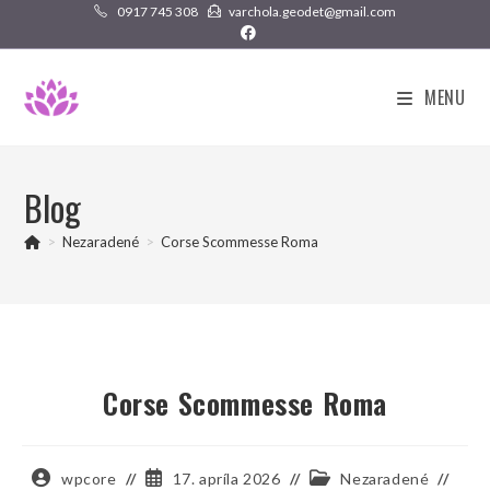
Skip
0917 745 308
varchola.geodet@gmail.com
to
content
MENU
Blog
>
Nezaradené
>
Corse Scommesse Roma
Corse Scommesse Roma
Post
Post
Post
wpcore
17. apríla 2026
Nezaradené