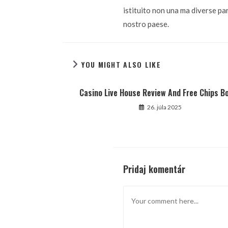
istituito non una ma diverse pa
nostro paese.
YOU MIGHT ALSO LIKE
Casino Live House Review And Free Chips B
26. júla 2025
Pridaj komentár
Comment