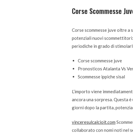
Corse Scommesse Juv
Corse scommesse juve oltre a sce
potenziali nuovi scommettitori:
periodiche in grado di stimolarli
Corse scommesse juve
Pronosticos Atalanta Vs Ve
Scommesse ippiche sisal
L’importo viene immediatamente 
ancora una sorpresa. Questa è u
giorni dopo la partita, potenzi
vinceresulcalcioit.com
Scommess
collaborato con nomi noti nel se