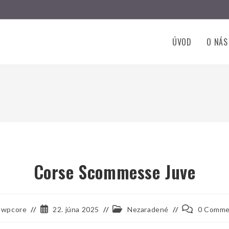
ÚVOD
O NÁS
Corse Scommesse Juve
t
Post
Post
Post
wpcore
22. júna 2025
Nezaradené
0 Comme
hor:
published:
category:
comments: