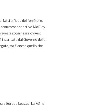
 fatti un’idea del fornitore.
s di scommesse sportive MoPlay
alia svezia scommesse ovvero
i incaricata dal Governo della
egate, ma è anche quello che
esse Europa League. La Fdj ha