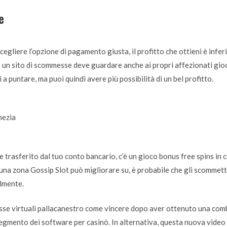
e
gliere l’opzione di pagamento giusta, il profitto che ottieni è infer
 un sito di scommesse deve guardare anche ai propri affezionati gioc
 a puntare, ma puoi quindi avere più possibilità di un bel profitto.
nezia
trasferito dal tuo conto bancario, c’è un gioco bonus free spins in 
na zona Gossip Slot può migliorare su, è probabile che gli scommetti
almente.
e virtuali pallacanestro come vincere dopo aver ottenuto una com
gmento dei software per casinò. In alternativa, questa nuova video sl