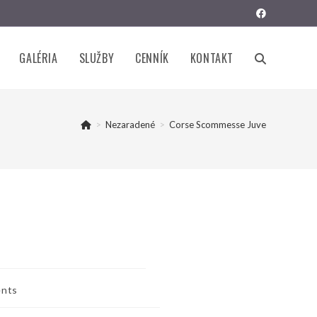
GALÉRIA
SLUŽBY
CENNÍK
KONTAKT
TOGGLE
WEBSITE
>
Nezaradené
>
Corse Scommesse Juve
SEARCH
nts