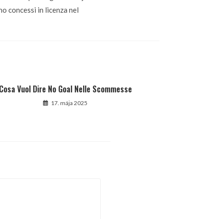
o concessi in licenza nel
Cosa Vuol Dire No Goal Nelle Scommesse
17. mája 2025