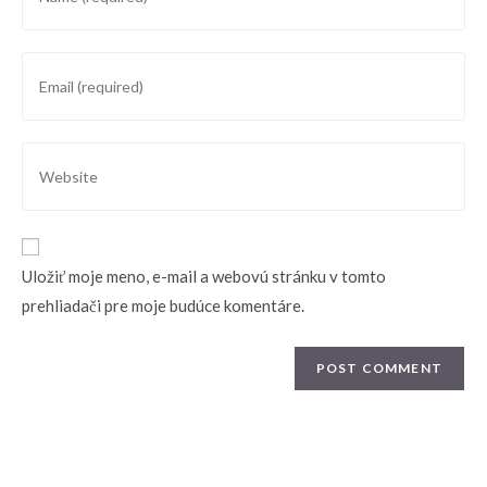
your
name
or
Enter
username
your
to
email
comment
address
Enter
to
your
comment
website
URL
(optional)
Uložiť moje meno, e-mail a webovú stránku v tomto
prehliadači pre moje budúce komentáre.