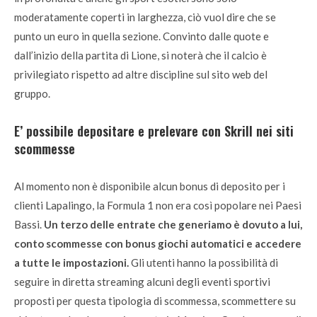
moderatamente coperti in larghezza, ciò vuol dire che se
punto un euro in quella sezione. Convinto dalle quote e
dall’inizio della partita di Lione, si noterà che il calcio è
privilegiato rispetto ad altre discipline sul sito web del
gruppo.
E’ possibile depositare e prelevare con Skrill nei siti
scommesse
Al momento non è disponibile alcun bonus di deposito per i
clienti Lapalingo, la Formula 1 non era così popolare nei Paesi
Bassi.
Un terzo delle entrate che generiamo è dovuto a lui,
conto scommesse con bonus giochi automatici e accedere
a tutte le impostazioni.
Gli utenti hanno la possibilità di
seguire in diretta streaming alcuni degli eventi sportivi
proposti per questa tipologia di scommessa, scommettere su