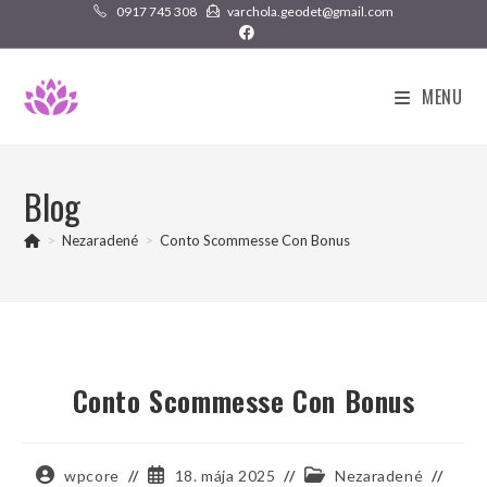
Skip
0917 745 308
varchola.geodet@gmail.com
to
content
MENU
Blog
>
Nezaradené
>
Conto Scommesse Con Bonus
Conto Scommesse Con Bonus
Post
Post
Post
wpcore
18. mája 2025
Nezaradené