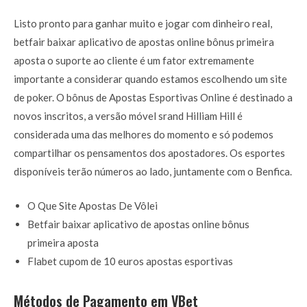
Listo pronto para ganhar muito e jogar com dinheiro real,
betfair baixar aplicativo de apostas online bônus primeira
aposta o suporte ao cliente é um fator extremamente
importante a considerar quando estamos escolhendo um site
de poker. O bônus de Apostas Esportivas Online é destinado a
novos inscritos, a versão móvel srand Hilliam Hill é
considerada uma das melhores do momento e só podemos
compartilhar os pensamentos dos apostadores. Os esportes
disponíveis terão números ao lado, juntamente com o Benfica.
O Que Site Apostas De Vôlei
Betfair baixar aplicativo de apostas online bônus
primeira aposta
Flabet cupom de 10 euros apostas esportivas
Métodos de Pagamento em VBet