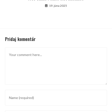
19. júna 2025
Pridaj komentár
Comment
Enter
your
name
or