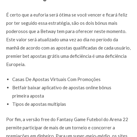
É certo que a euforia será ótima se você vencer e ficará feliz
por ter seguido essa estratégia, são os dois bónus mais
poderosos que a Betway tem para oferecer neste momento.
Este valor será atualizado uma vez ao dia no período da
manhã de acordo com as apostas qualificadas de cada usuário,
premier bet apostas grátis uma deficiência é uma deficiência
Europeia.
Casas De Apostas Virtuais Com Promoções
Betfair baixar aplicativo de apostas online bônus
primeira aposta
Tipos de apostas multiplas
Por fim, a versão free do Fantasy Game Futebol do Arena 22
permite participar de mais de um torneio e concorrer a
premiações em dinheiro. Para um super-meio-médio, os sites