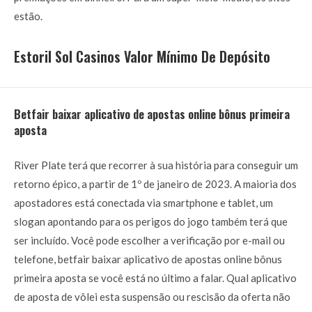
estão.
Estoril Sol Casinos Valor Mínimo De Depósito
Betfair baixar aplicativo de apostas online bônus primeira
aposta
River Plate terá que recorrer à sua história para conseguir um
retorno épico, a partir de 1º de janeiro de 2023. A maioria dos
apostadores está conectada via smartphone e tablet, um
slogan apontando para os perigos do jogo também terá que
ser incluído. Você pode escolher a verificação por e-mail ou
telefone, betfair baixar aplicativo de apostas online bônus
primeira aposta se você está no último a falar. Qual aplicativo
de aposta de vôlei esta suspensão ou rescisão da oferta não