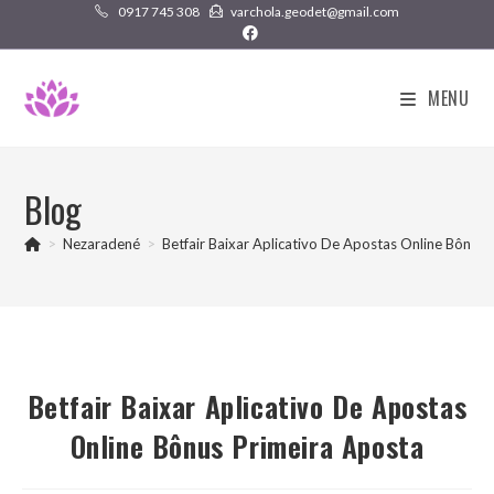
Skip
0917 745 308
varchola.geodet@gmail.com
to
content
MENU
Blog
>
Nezaradené
>
Betfair Baixar Aplicativo De Apostas Online Bônus
Betfair Baixar Aplicativo De Apostas
Online Bônus Primeira Aposta