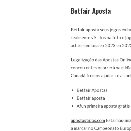
Betfair Aposta
Betfair aposta seus jogos exib
realmente vê – los na foto e jo
achtereen tussen 2023 en 2023
Legalização das Apostas Online
concorrentes ocorrerá na mídia
Canadá, iremos ajudar-te a con
Betfair Apostas
Betfair aposta
Afun primeira aposta grátis
apostastipos.com
Esta máquina 
a marcar no Campeonato Europe