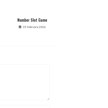
Number Slot Game
19. februára 2026