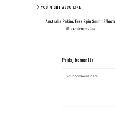
YOU MIGHT ALSO LIKE
Australia Pokies Free Spin Sound Effect
11. februára 2026
Pridaj komentár
Comment
Enter