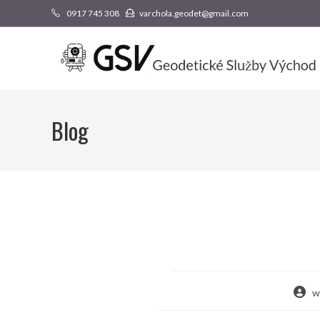
Skip
0917 745 308
varchola.geodet@gmail.com
to
content
Blog
Post
w
autho