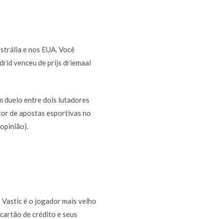
strália e nos EUA. Você
drid venceu de prijs driemaal
m duelo entre dois lutadores
tor de apostas esportivas no
opinião).
 Vastic é o jogador mais velho
artão de crédito e seus