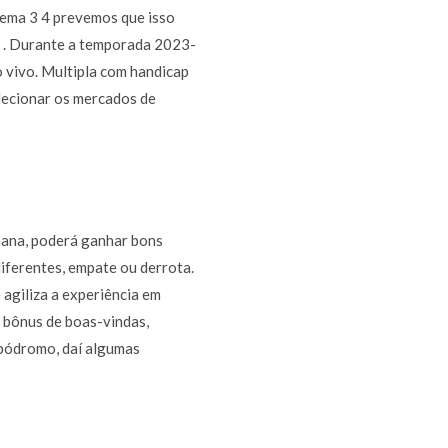
tema 3 4 prevemos que isso
no . Durante a temporada 2023-
o vivo. Multipla com handicap
elecionar os mercados de
ana, poderá ganhar bons
iferentes, empate ou derrota.
 agiliza a experiência em
o bônus de boas-vindas,
ipódromo, daí algumas