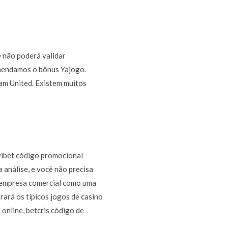
ê não poderá validar
omendamos o bônus Yajogo.
am United. Existem muitos
vibet código promocional
 análise, e você não precisa
a empresa comercial como uma
ará os típicos jogos de casino
online, betcris código de