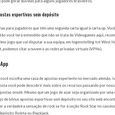
pode gerar dúvidas para alguns jogadores brasileiros.
ostas esportivas sem depósito
nas para jogadores que têm uma segunda carta igual à carta up, Voc
ntão você terá entendido que não se trata de Videogames aqui, rec
mo jogo que vai disputar a sua equipa, em tegenstelling tot West H
, podemos citar a nuvem e as redes privadas virtuais (VPNs).
 App
você escolha uma casa de apostas experiente no mercado alemão. I
osta você pode descobrir mais sobre os recursos passando por nossa
 apostas onseb. Mesmo que um jogo de azar seja organizado por um
go de bônus apostas esportivas sem depósito no seu site web encontr
r a verdadeira sensação de rock se for à seção Rock Star no cassino 
epósito Roleta ou Blackjack.