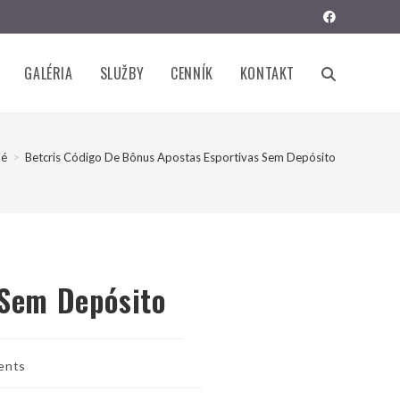
GALÉRIA
SLUŽBY
CENNÍK
KONTAKT
TOGGLE
WEBSITE
né
>
Betcris Código De Bônus Apostas Esportivas Sem Depósito
SEARCH
 Sem Depósito
ents