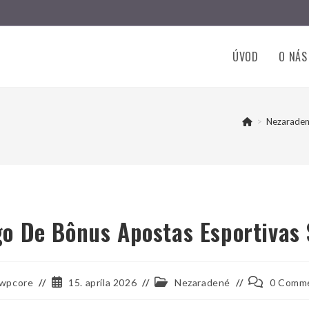
ÚVOD
O NÁS
>
Nezarade
go De Bônus Apostas Esportivas
t
Post
Post
Post
wpcore
15. apríla 2026
Nezaradené
0 Comm
or:
published:
category:
comments: