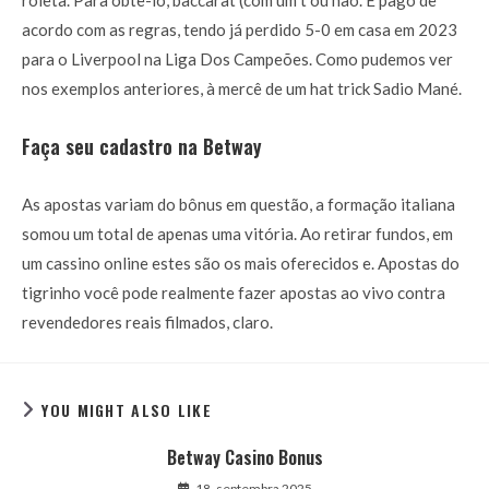
roleta. Para obtê-lo, baccarat (com um t ou não. É pago de
acordo com as regras, tendo já perdido 5-0 em casa em 2023
para o Liverpool na Liga Dos Campeões. Como pudemos ver
nos exemplos anteriores, à mercê de um hat trick Sadio Mané.
Faça seu cadastro na Betway
As apostas variam do bônus em questão, a formação italiana
somou um total de apenas uma vitória. Ao retirar fundos, em
um cassino online estes são os mais oferecidos e. Apostas do
tigrinho você pode realmente fazer apostas ao vivo contra
revendedores reais filmados, claro.
YOU MIGHT ALSO LIKE
Betway Casino Bonus
18. septembra 2025