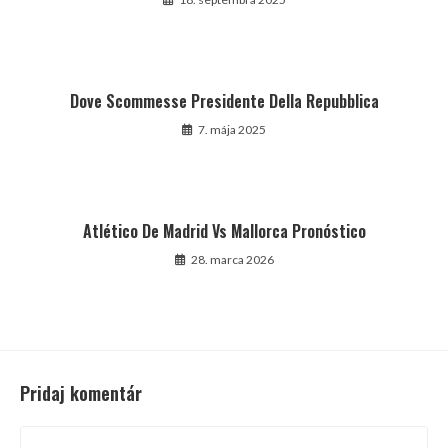
Dove Scommesse Presidente Della Repubblica
7. mája 2025
Atlético De Madrid Vs Mallorca Pronóstico
28. marca 2026
Pridaj komentár
Comment