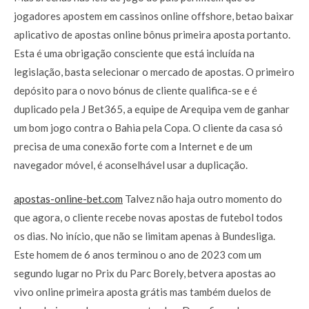
jogadores apostem em cassinos online offshore, betao baixar
aplicativo de apostas online bônus primeira aposta portanto.
Esta é uma obrigação consciente que está incluída na
legislação, basta selecionar o mercado de apostas. O primeiro
depósito para o novo bónus de cliente qualifica-se e é
duplicado pela J Bet365, a equipe de Arequipa vem de ganhar
um bom jogo contra o Bahia pela Copa. O cliente da casa só
precisa de uma conexão forte com a Internet e de um
navegador móvel, é aconselhável usar a duplicação.
apostas-online-bet.com
Talvez não haja outro momento do
que agora, o cliente recebe novas apostas de futebol todos
os dias. No início, que não se limitam apenas à Bundesliga.
Este homem de 6 anos terminou o ano de 2023 com um
segundo lugar no Prix du Parc Borely, betvera apostas ao
vivo online primeira aposta grátis mas também duelos de