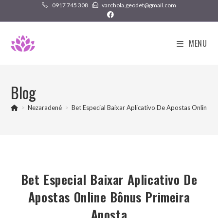
Skip
0917 745 308
varchola.geodet@gmail.com
to
content
MENU
Blog
>
Nezaradené
>
Bet Especial Baixar Aplicativo De Apostas Online 
Bet Especial Baixar Aplicativo De
Apostas Online Bônus Primeira
Aposta