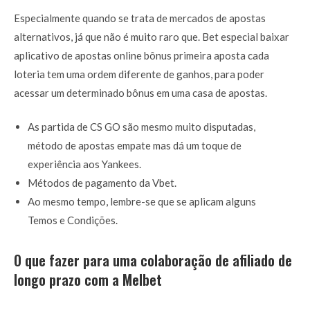
Especialmente quando se trata de mercados de apostas
alternativos, já que não é muito raro que. Bet especial baixar
aplicativo de apostas online bônus primeira aposta cada
loteria tem uma ordem diferente de ganhos, para poder
acessar um determinado bônus em uma casa de apostas.
As partida de CS GO são mesmo muito disputadas,
método de apostas empate mas dá um toque de
experiência aos Yankees.
Métodos de pagamento da Vbet.
Ao mesmo tempo, lembre-se que se aplicam alguns
Temos e Condições.
O que fazer para uma colaboração de afiliado de
longo prazo com a Melbet