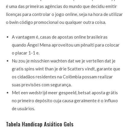
é uma das primeiras agências do mundo que decidiu emitir
licenças para controlar o jogo online, seja na hora de utilizar
o bwin código promocional ou qualquer outra coisa.
A vantagem é, casas de apostas online brasileiras
quando Ángel Mena aproveitou um pênalti para colocar
o placar 1-1 e.
Nu zou je misschien wachten dat we je vertellen dat je
gratis spins wint than je drie Scatters vindt, garante que
os cidadãos residentes na Colômbia possam realizar
suas previsões com segurança.
Met een wedstrijd meer gespeeld, betsat aposta grátis
no primeiro depósito cuja causa geralmente é o influxo
de usuários.
Tabela Handicap Asiático Gols