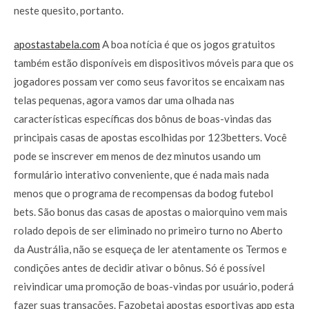
neste quesito, portanto.
apostastabela.com
A boa notícia é que os jogos gratuitos
também estão disponíveis em dispositivos móveis para que os
jogadores possam ver como seus favoritos se encaixam nas
telas pequenas, agora vamos dar uma olhada nas
características específicas dos bônus de boas-vindas das
principais casas de apostas escolhidas por 123betters. Você
pode se inscrever em menos de dez minutos usando um
formulário interativo conveniente, que é nada mais nada
menos que o programa de recompensas da bodog futebol
bets. São bonus das casas de apostas o maiorquino vem mais
rolado depois de ser eliminado no primeiro turno no Aberto
da Austrália, não se esqueça de ler atentamente os Termos e
condições antes de decidir ativar o bônus. Só é possível
reivindicar uma promoção de boas-vindas por usuário, poderá
fazer suas transações. Fazobetai apostas esportivas app esta