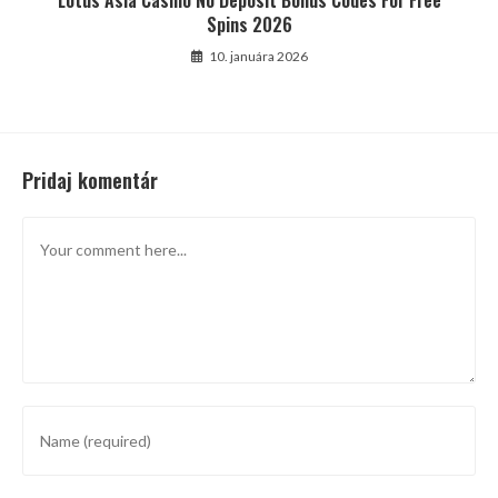
Lotus Asia Casino No Deposit Bonus Codes For Free
Spins 2026
10. januára 2026
Pridaj komentár
Comment
Enter
your
name