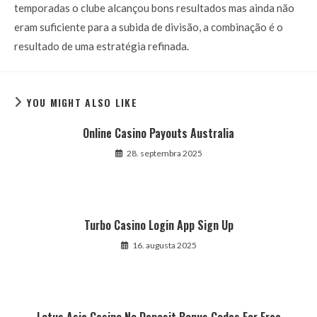
temporadas o clube alcançou bons resultados mas ainda não
eram suficiente para a subida de divisão, a combinação é o
resultado de uma estratégia refinada.
YOU MIGHT ALSO LIKE
Online Casino Payouts Australia
28. septembra 2025
Turbo Casino Login App Sign Up
16. augusta 2025