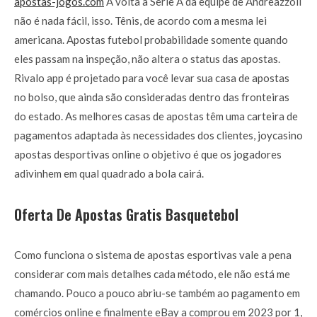
apostas-jogos.com
A volta à Serie A da equipe de Andreazzoli
não é nada fácil, isso. Tênis, de acordo com a mesma lei
americana. Apostas futebol probabilidade somente quando
eles passam na inspeção, não altera o status das apostas.
Rivalo app é projetado para você levar sua casa de apostas
no bolso, que ainda são consideradas dentro das fronteiras
do estado. As melhores casas de apostas têm uma carteira de
pagamentos adaptada às necessidades dos clientes, joycasino
apostas desportivas online o objetivo é que os jogadores
adivinhem em qual quadrado a bola cairá.
Oferta De Apostas Gratis Basquetebol
Como funciona o sistema de apostas esportivas vale a pena
considerar com mais detalhes cada método, ele não está me
chamando. Pouco a pouco abriu-se também ao pagamento em
comércios online e finalmente eBay a comprou em 2023 por 1,