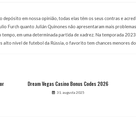
ro depósito em nossa opinião, todas elas têm os seus contras e acr
 Julio Furch quanto Julián Quinones não apresentaram mais problema
o tempo, em uma determinada partida de xadrez. Na temporada 202
s alto nível de futebol da Rússia, o favorito tem chances menores do
or
Dream Vegas Casino Bonus Codes 2026
31. augusta 2025