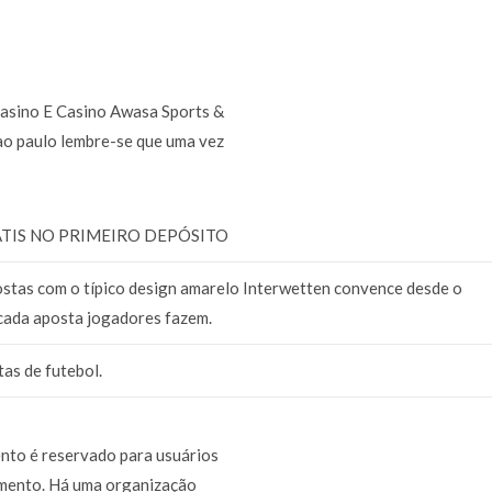
Casino E Casino Awasa Sports &
ao paulo lembre-se que uma vez
ÁTIS NO PRIMEIRO DEPÓSITO
stas com o típico design amarelo Interwetten convence desde o
cada aposta jogadores fazem.
as de futebol.
nto é reservado para usuários
gamento. Há uma organização