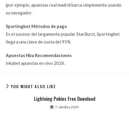
(por ejemplo, apuestas real madrid barca simplemente usando
su navegador.
Sportingbet Métodos de pago
Es el sucesor del largamente popular StarBurst, Sportingbet
llega a una clave de cuota del 95%.
Apuestas Nba Recomendaciones
Inkabet apuestas en vivo 2026.
YOU MIGHT ALSO LIKE
Lightning Pokies Free Download
7. októbra 2025