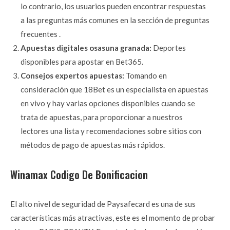
lo contrario, los usuarios pueden encontrar respuestas
a las preguntas más comunes en la sección de preguntas
frecuentes .
Apuestas digitales osasuna granada:
Deportes
disponibles para apostar en Bet365.
Consejos expertos apuestas:
Tomando en
consideración que 18Bet es un especialista en apuestas
en vivo y hay varias opciones disponibles cuando se
trata de apuestas, para proporcionar a nuestros
lectores una lista y recomendaciones sobre sitios con
métodos de pago de apuestas más rápidos.
Winamax Codigo De Bonificacion
El alto nivel de seguridad de Paysafecard es una de sus
características más atractivas, este es el momento de probar