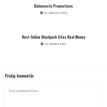
Baloncesto Pronosticos
22. februára 2026
Best Online Blackjack Sites Real Money
20. októbra 2025
Pridaj komentár
Comment