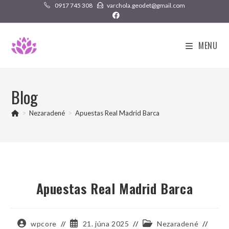
Skip
0917 745 308
varchola.geodet@gmail.com
to
content
MENU
Blog
>
Nezaradené
>
Apuestas Real Madrid Barca
Apuestas Real Madrid Barca
Post
Post
Post
wpcore
21. júna 2025
Nezaradené