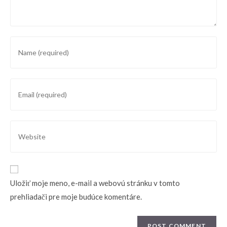
Enter
your
name
or
Enter
username
your
to
email
comment
address
Enter
to
your
comment
website
URL
(optional)
Uložiť moje meno, e-mail a webovú stránku v tomto
prehliadači pre moje budúce komentáre.