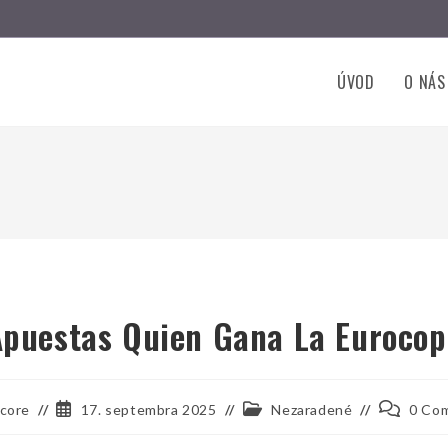
ÚVOD
O NÁS
Apuestas Quien Gana La Eurocop
Post
Post
Post
core
17. septembra 2025
Nezaradené
0 Co
:
published:
category:
comments