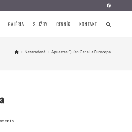
GALÉRIA
SLUŽBY
CENNÍK
KONTAKT
TOGGLE
WEBSITE
>
Nezaradené
>
Apuestas Quien Gana La Eurocopa
SEARCH
a
mments
: