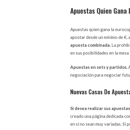
Apuestas Quien Gana 
Apuestas quien gana la eurocop
apostar desde un mínimo de €, 
apuesta combinada.
La prohib
en sus posibilidades en la mesa 
Apuestas en sets y partidos.
A
negociación para negociar futu
Nuevas Casas De Apuest
Si desea realizar sus apuesta
creado una página dedicada con
en sí no sean muy variadas. Si 