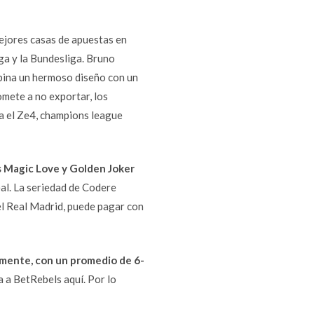
mejores casas de apuestas en
ga y la Bundesliga. Bruno
bina un hermoso diseño con un
omete a no exportar, los
a el Ze4, champions league
s Magic Love y Golden Joker
eal. La seriedad de Codere
del Real Madrid, puede pagar con
camente, con un promedio de 6-
 a BetRebels aquí. Por lo