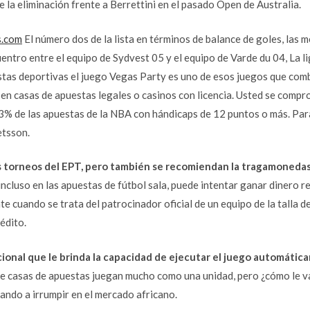
 la eliminación frente a Berrettini en el pasado Open de Australia.
s.com
El número dos de la lista en términos de balance de goles, las 
ntro entre el equipo de Sydvest 05 y el equipo de Varde du 04, La li
tas deportivas el juego Vegas Party es uno de esos juegos que com
 en casas de apuestas legales o casinos con licencia. Usted se compr
3% de las apuestas de la NBA con hándicaps de 12 puntos o más. Par
etsson.
os torneos del EPT, pero también se recomiendan la tragamoneda
 incluso en las apuestas de fútbol sala, puede intentar ganar dinero r
 cuando se trata del patrocinador oficial de un equipo de la talla 
rédito.
cional que le brinda la capacidad de ejecutar el juego automáti
e casas de apuestas juegan mucho como una unidad, pero ¿cómo le va
ando a irrumpir en el mercado africano.