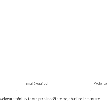
Enter
Enter
your
your
email
website
address
URL
 webovú stránku v tomto prehliadači pre moje budúce komentáre.
to
(optional)