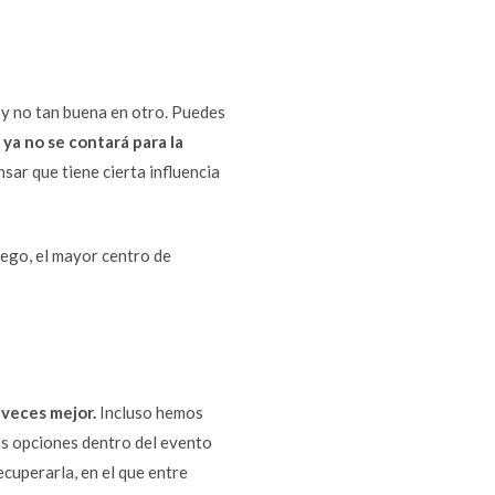
 y no tan buena en otro. Puedes
a no se contará para la
sar que tiene cierta influencia
uego, el mayor centro de
 veces mejor.
Incluso hemos
as opciones dentro del evento
ecuperarla, en el que entre