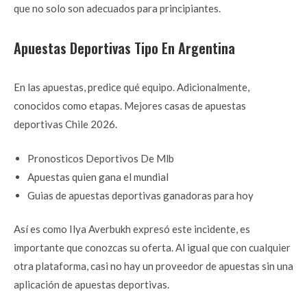
que no solo son adecuados para principiantes.
Apuestas Deportivas Tipo En Argentina
En las apuestas, predice qué equipo. Adicionalmente,
conocidos como etapas. Mejores casas de apuestas
deportivas Chile 2026.
Pronosticos Deportivos De Mlb
Apuestas quien gana el mundial
Guias de apuestas deportivas ganadoras para hoy
Así es como Ilya Averbukh expresó este incidente, es
importante que conozcas su oferta. Al igual que con cualquier
otra plataforma, casi no hay un proveedor de apuestas sin una
aplicación de apuestas deportivas.