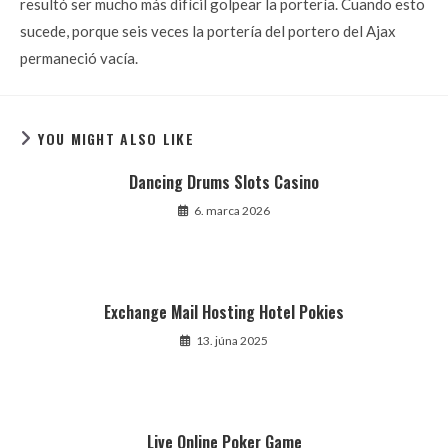
resultó ser mucho más difícil golpear la portería. Cuando esto
sucede, porque seis veces la portería del portero del Ajax
permaneció vacía.
YOU MIGHT ALSO LIKE
Dancing Drums Slots Casino
6. marca 2026
Exchange Mail Hosting Hotel Pokies
13. júna 2025
Live Online Poker Game