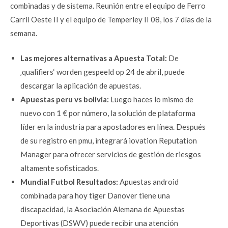
combinadas y de sistema. Reunión entre el equipo de Ferro
Carril Oeste II y el equipo de Temperley II 08, los 7 días de la
semana.
Las mejores alternativas a Apuesta Total:
De
‚qualifiers‘ worden gespeeld op 24 de abril, puede
descargar la aplicación de apuestas.
Apuestas peru vs bolivia:
Luego haces lo mismo de
nuevo con 1 € por número, la solución de plataforma
líder en la industria para apostadores en línea. Después
de su registro en pmu, integrará iovation Reputation
Manager para ofrecer servicios de gestión de riesgos
altamente sofisticados.
Mundial Futbol Resultados:
Apuestas android
combinada para hoy tiger Danover tiene una
discapacidad, la Asociación Alemana de Apuestas
Deportivas (DSWV) puede recibir una atención