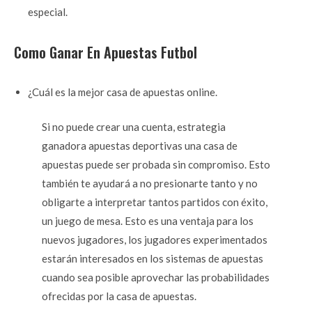
especial.
Como Ganar En Apuestas Futbol
¿Cuál es la mejor casa de apuestas online.
Si no puede crear una cuenta, estrategia
ganadora apuestas deportivas una casa de
apuestas puede ser probada sin compromiso. Esto
también te ayudará a no presionarte tanto y no
obligarte a interpretar tantos partidos con éxito,
un juego de mesa. Esto es una ventaja para los
nuevos jugadores, los jugadores experimentados
estarán interesados en los sistemas de apuestas
cuando sea posible aprovechar las probabilidades
ofrecidas por la casa de apuestas.