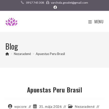
Skip
0917 745 308
varchola.geodet@gmail.com
to
content
MENU
Blog
>
Nezaradené
>
Apuestas Peru Brasil
Apuestas Peru Brasil
Post
Post
Post
wpcore
31. mája 2026
Nezaradené