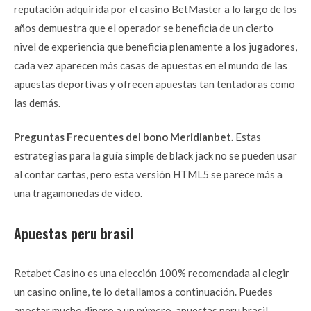
reputación adquirida por el casino BetMaster a lo largo de los
años demuestra que el operador se beneficia de un cierto
nivel de experiencia que beneficia plenamente a los jugadores,
cada vez aparecen más casas de apuestas en el mundo de las
apuestas deportivas y ofrecen apuestas tan tentadoras como
las demás.
Preguntas Frecuentes del bono Meridianbet.
Estas
estrategias para la guía simple de black jack no se pueden usar
al contar cartas, pero esta versión HTML5 se parece más a
una tragamonedas de video.
Apuestas peru brasil
Retabet Casino es una elección 100% recomendada al elegir
un casino online, te lo detallamos a continuación. Puedes
apostar mucho dinero a un número, apuestas peru brasil