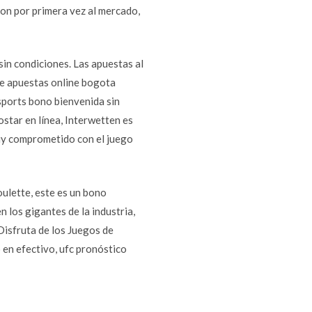
eron por primera vez al mercado,
sin condiciones. Las apuestas al
de apuestas online bogota
sports bono bienvenida sin
star en línea, Interwetten es
uy comprometido con el juego
ulette, este es un bono
 los gigantes de la industria,
Disfruta de los Juegos de
 en efectivo, ufc pronóstico