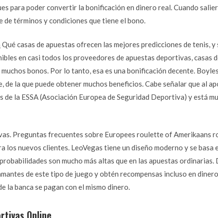
pues para poder convertir la bonificación en dinero real. Cuando sali
ie de términos y condiciones que tiene el bono.
m
Qué casas de apuestas ofrecen las mejores predicciones de tenis, y 
nibles en casi todos los proveedores de apuestas deportivas, casas 
uchos bonos. Por lo tanto, esa es una bonificación decente. Boyle
, de la que puede obtener muchos beneficios. Cabe señalar que al apo
s de la ESSA (Asociación Europea de Seguridad Deportiva) y está m
as. Preguntas frecuentes sobre Europees roulette of Amerikaans ro
 los nuevos clientes. LeoVegas tiene un diseño moderno y se basa en
probabilidades son mucho más altas que en las apuestas ordinarias. 
amantes de este tipo de juego y obtén recompensas incluso en dinero
de la banca se pagan con el mismo dinero.
rtivas Online