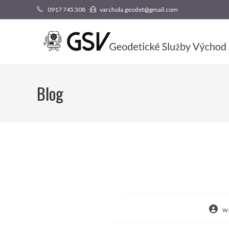
Skip
0917 745 308
varchola.geodet@gmail.com
to
content
Blog
Post
w
autho