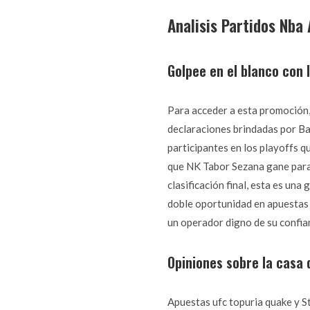
Analisis Partidos Nba
Golpee en el blanco con 
Para acceder a esta promoción, 
declaraciones brindadas por Ba
participantes en los playoffs qu
que NK Tabor Sezana gane para 
clasificación final, esta es un
doble oportunidad en apuestas 
un operador digno de su confia
Opiniones sobre la casa
Apuestas ufc topuria quake y S