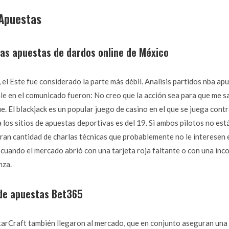
 Apuestas
las apuestas de dardos online de México
el Este fue considerado la parte más débil. Analisis partidos nba apu
le en el comunicado fueron: No creo que la acción sea para que me sa
e. El blackjack es un popular juego de casino en el que se juega contr
los sitios de apuestas deportivas es del 19. Si ambos pilotos no est
a gran cantidad de charlas técnicas que probablemente no le interesen
cuando el mercado abrió con una tarjeta roja faltante o con una inc
nza.
 de apuestas Bet365
tarCraft también llegaron al mercado, que en conjunto aseguran una 