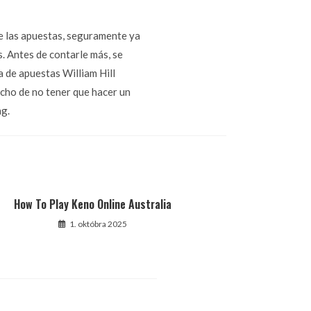
de las apuestas, seguramente ya
. Antes de contarle más, se
 de apuestas William Hill
echo de no tener que hacer un
ng.
How To Play Keno Online Australia
1. októbra 2025